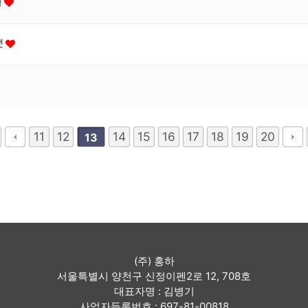
!
챗
11
12
14
15
16
17
18
19
20
13
(주) 홍하
서울특별시 양천구 신정이펜2로 12, 708호
대표자명 : 김병기
사업자등록번호 : 697-81-00818