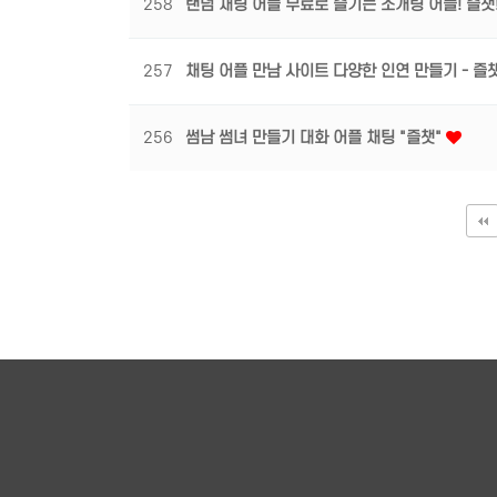
258
랜덤 채팅 어플 무료로 즐기는 소개팅 어플! 즐챗
257
채팅 어플 만남 사이트 다양한 인연 만들기 - 즐
256
썸남 썸녀 만들기 대화 어플 채팅 "즐챗"
다음
맨끝