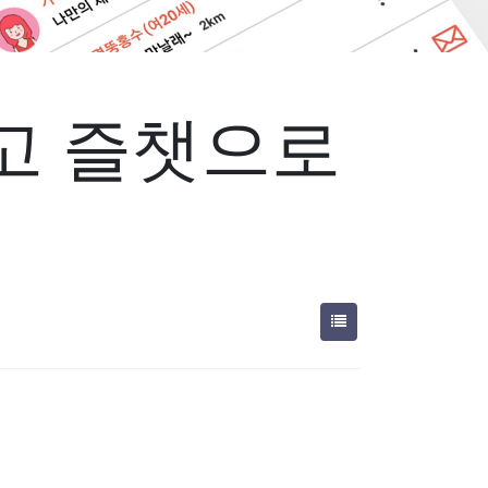
고 즐챗으로