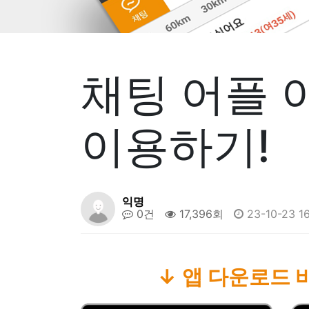
채팅 어플 
이용하기!
익명
0건
17,396회
23-10-23 16
↓ 앱 다운로드 