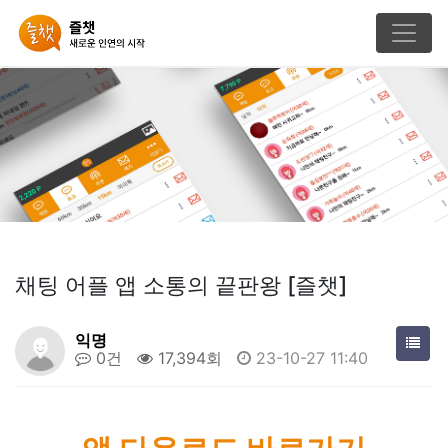
채팅 어플 앱 소통의 끝판왕 [즐챗]
익명
0건
17,394회
23-10-27 11:40