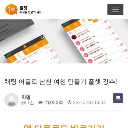
채팅 어플로 남친 여친 만들기 즐챗 강추!
익명
1건
21,055회
23-10-26 16:52