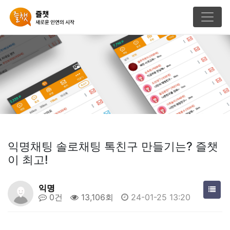
익명채팅 솔로채팅 톡친구 만들기는? 즐챗
이 최고!
익명
0건
13,106회
24-01-25 13:20