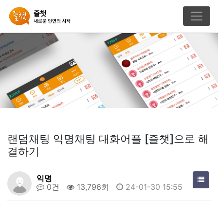
랜덤채팅 익명채팅 대화어플 [즐챗]으로 해
결하기
익명
0건
13,796회
24-01-30 15:55