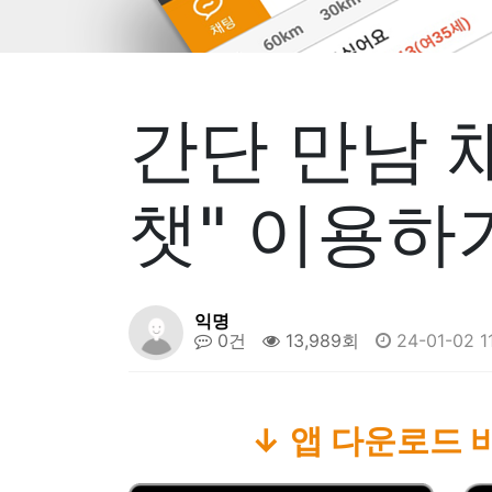
간단 만남 
챗" 이용하
익명
0건
13,989회
24-01-02 1
↓ 앱 다운로드 