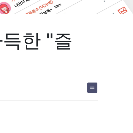
가득한 "즐